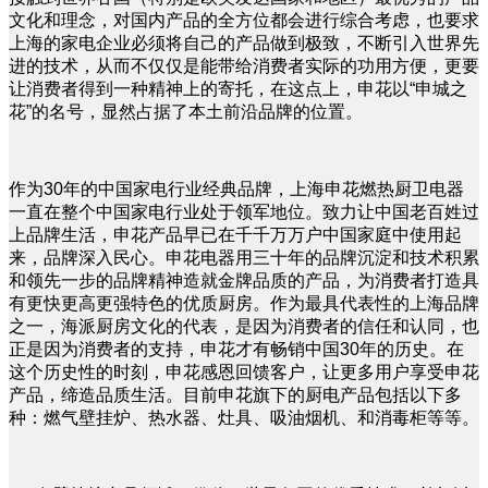
文化和理念，对国内产品的全方位都会进行综合考虑，也要求
上海的家电企业必须将自己的产品做到极致，不断引入世界先
进的技术，从而不仅仅是能带给消费者实际的功用方便，更要
让消费者得到一种精神上的寄托，在这点上，申花以“申城之
花”的名号，显然占据了本土前沿品牌的位置。
作为30年的中国家电行业经典品牌，上海申花燃热厨卫电器
一直在整个中国家电行业处于领军地位。致力让中国老百姓过
上品牌生活，申花产品早已在千千万万户中国家庭中使用起
来，品牌深入民心。申花电器用三十年的品牌沉淀和技术积累
和领先一步的品牌精神造就金牌品质的产品，为消费者打造具
有更快更高更强特色的优质厨房。作为最具代表性的上海品牌
之一，海派厨房文化的代表，是因为消费者的信任和认同，也
正是因为消费者的支持，申花才有畅销中国30年的历史。在
这个历史性的时刻，申花感恩回馈客户，让更多用户享受申花
产品，缔造品质生活。目前申花旗下的厨电产品包括以下多
种：燃气壁挂炉、热水器、灶具、吸油烟机、和消毒柜等等。