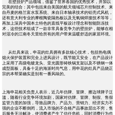
在壁挂炉产品领域，借鉴了世界各国的优秀技术，并加以
完美的结合：其中包括来自美国的航天领域芯片控制技术、来
自丹麦的格兰富水泵系统、来自日本轴承技术的铝壳式风机，
还有意大利专业的摩根陶瓷隔热板以及无氧铜焊接技术等等，
再加上深具中国本土特色的直线平板设计理念和智能防冻技
术，这些技术组成了一款非常具备竞争力的壁挂炉，能够在相
对湿冷的江南冬天里给所有的用户带来温暖舒适的家居环境。
从灶具来说，申花的灶具拥有多款核心技术，包括热电偶
熄火保护装置和完全上进风设计，既节能又安全，在产品设计
上采用了高级电镀龙头、亚光圆形铸铁锅支架以及不锈钢一体
成型面板，具备十足的海派时尚气息，用申花的灶具产品烧正
宗的本帮菜确实是别有一番风味的。
上海申花相关负责人表示，近几年仿牌、冒牌、擦边球牌子泛
滥，随着行业竞争环境加剧，国家对仿牌、冒牌、制假、售假
监管力度的加强，导致品牌力、产品力、营销力、经济实力不
强的企业不断倒闭，流入市场的不合格产品事故层出不穷，售
后服务无法解决，使消费者产生了信任危机，同时消费行为也