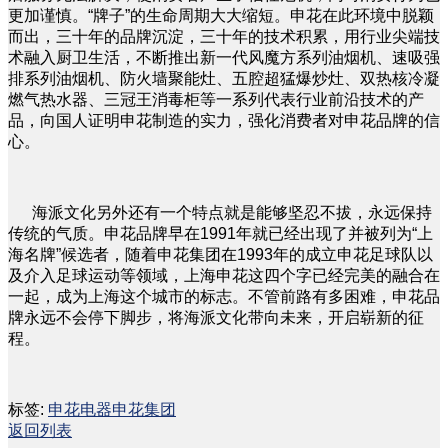
更加谨慎。“牌子”的生命周期大大缩短。申花在此环境中脱颖
而出，三十年的品牌沉淀，三十年的技术积累，用行业尖端技
术融入厨卫生活，不断推出新一代风魔方系列油烟机、速吸强
排系列油烟机、防火墙聚能灶、五腔超猛爆炒灶、双热核冷凝
燃气热水器、三冠王消毒柜等一系列代表行业前沿技术的产
品，向国人证明申花制造的实力，强化消费者对申花品牌的信
心。
海派文化另外还有一个特点就是能够坚忍不拔，永远保持
传统的气质。申花品牌早在1991年就已经出现了并被列为“上
海名牌”候选者，随着申花集团在1993年的成立申花足球队以
及介入足球运动等领域，上海申花这四个字已经完美的融合在
一起，成为上海这个城市的标志。不管前路有多困难，申花品
牌永远不会停下脚步，将海派文化带向未来，开启崭新的征
程。
标签:
申花电器
申花集团
返回列表